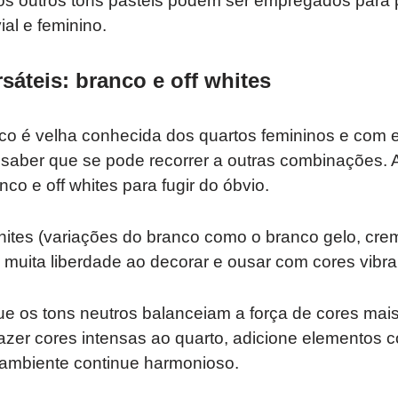
 os outros tons pastéis podem ser empregados para
ial e feminino.
sáteis: branco e off whites
co é velha conhecida dos quartos femininos e com e
aber que se pode recorrer a outras combinações. A 
nco e off whites para fugir do óbvio.
whites (variações do branco como o branco gelo, cr
 muita liberdade ao decorar e ousar com cores vibra
ue os tons neutros balanceiam a força de cores mai
azer cores intensas ao quarto, adicione elementos 
 ambiente continue harmonioso.