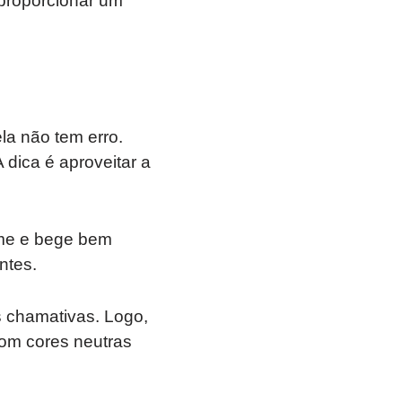
 proporcionar um
la não tem erro.
dica é aproveitar a
eme e bege bem
ntes.
s chamativas. Logo,
com cores neutras