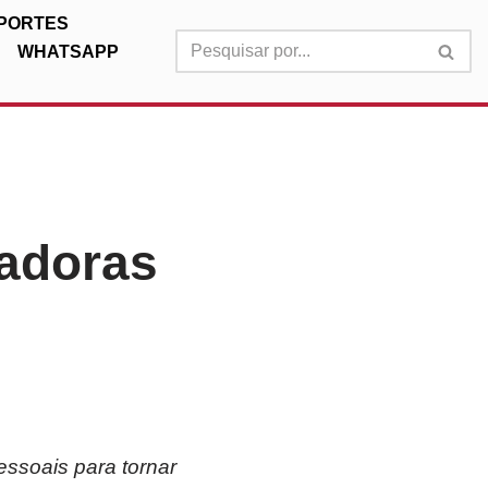
PORTES
WHATSAPP
tadoras
essoais para tornar