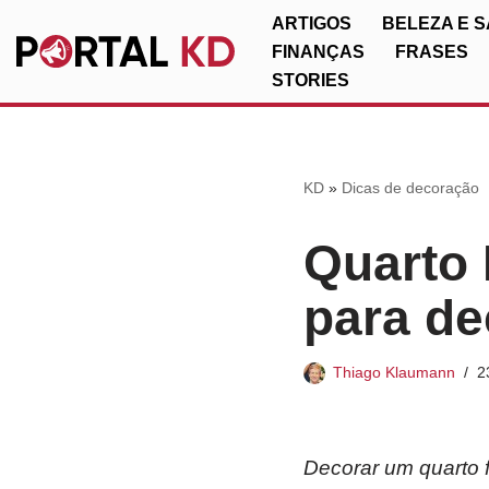
ARTIGOS
BELEZA E 
FINANÇAS
FRASES
Pular
STORIES
para
o
conteúdo
KD
»
Dicas de decoração
Quarto 
para de
Thiago Klaumann
2
Decorar um quarto f