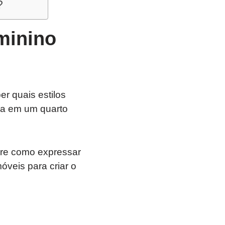
?
minino
r quais estilos
sa em um quarto
bre como expressar
óveis para criar o