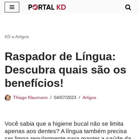
Pular
para
o
KD
»
Artigos
conteúdo
Raspador de Língua:
Descubra quais são os
benefícios!
Thiago Klaumann
04/07/2023
Artigos
Você sabia que a higiene bucal não se limita
apenas aos dentes? A língua também precisa
ser limpa regularmente para manter a saúde da