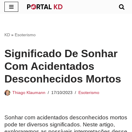
Pular
para
o
KD
»
Esoterismo
conteúdo
Significado De Sonhar
Com Acidentados
Desconhecidos Mortos
Thiago Klaumann
17/10/2023
Esoterismo
Sonhar com acidentados desconhecidos mortos
pode ter diversos significados. Neste artigo,
exploraremos as possíveis interpretações desse