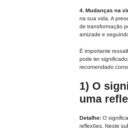
4. Mudanças na vi
na sua vida. A pre
de transformação p
amizade e seguindo
É importante ressa
pode ter significad
recomendado consul
1) O sign
uma refl
Detalhe:
O signific
reflexões. Neste su