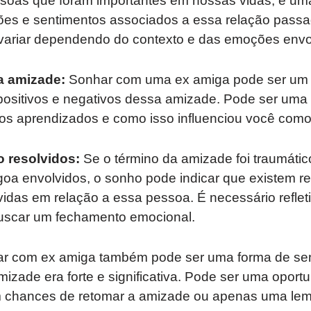
oas que foram importantes em nossas vidas, é um
es e sentimentos associados a essa relação passad
ariar dependendo do contexto e das emoções envo
a amizade:
Sonhar com uma ex amiga pode ser um con
positivos e negativos dessa amizade. Pode ser uma
m os aprendizados e como isso influenciou você com
o resolvidos:
Se o término da amizade foi traumáti
oa envolvidos, o sonho pode indicar que existem r
idas em relação a essa pessoa. É necessário reflet
uscar um fechamento emocional.
r com ex amiga também pode ser uma forma de sen
zade era forte e significativa. Pode ser uma oport
em chances de retomar a amizade ou apenas uma lem