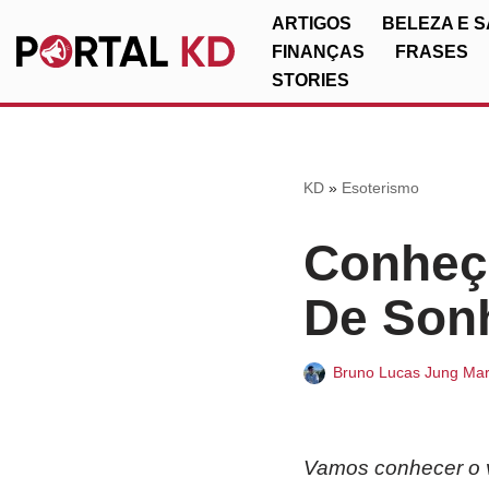
ARTIGOS
BELEZA E 
FINANÇAS
FRASES
Pular
STORIES
para
o
conteúdo
KD
»
Esoterismo
Conheça
De Son
Bruno Lucas Jung Mar
Vamos conhecer o v