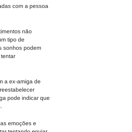
hadas com a pessoa
timentos não
um tipo de
es sonhos podem
tentar
om a ex-amiga de
 reestabelecer
ga pode indicar que
.
rias emoções e
ar tentando enviar