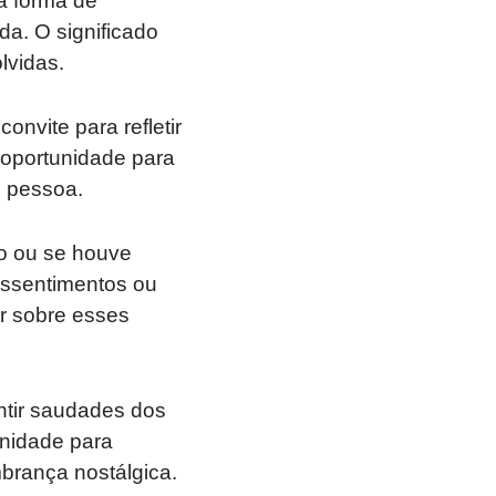
a forma de
a. O significado
lvidas.
vite para refletir
 oportunidade para
o pessoa.
co ou se houve
essentimentos ou
ir sobre esses
tir saudades dos
unidade para
brança nostálgica.