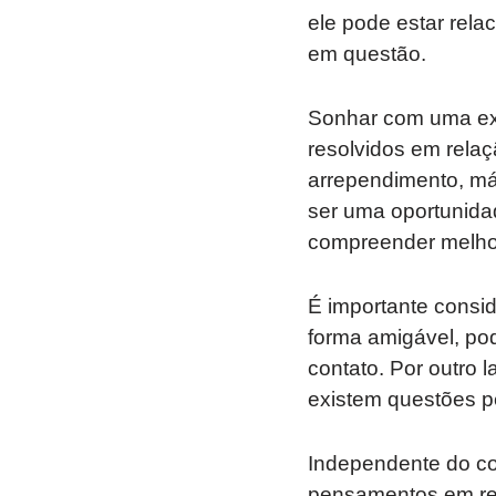
ele pode estar rel
em questão.
Sonhar com uma ex-
resolvidos em rela
arrependimento, m
ser uma oportunidad
compreender melhor
É importante consi
forma amigável, pod
contato. Por outro 
existem questões p
Independente do co
pensamentos em rel