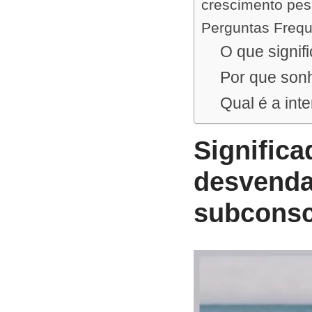
crescimento pes
Perguntas Freq
O que signi
Por que so
Qual é a in
Signific
desvenda
subconsc