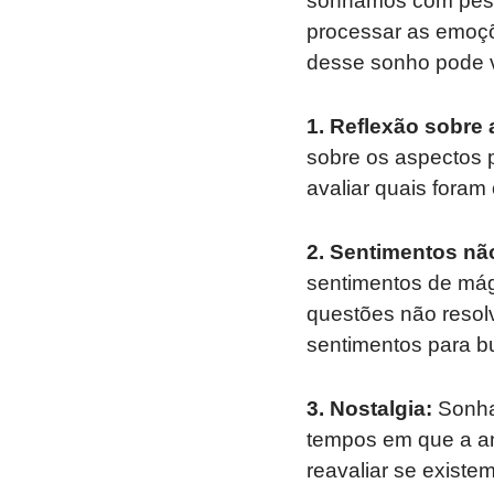
sonhamos com pess
processar as emoçõ
desse sonho pode v
1. Reflexão sobre 
sobre os aspectos 
avaliar quais fora
2. Sentimentos nã
sentimentos de mág
questões não resolv
sentimentos para b
3. Nostalgia:
Sonha
tempos em que a ami
reavaliar se exist