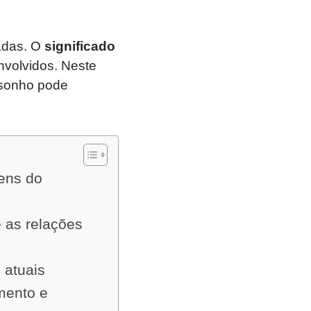
adas. O
significado
nvolvidos. Neste
e sonho pode
ens do
 as relações
 atuais
mento e