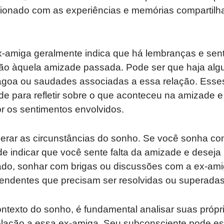
acionado com as experiências e memórias compartil
amiga geralmente indica que há lembranças e sen
ção àquela amizade passada. Pode ser que haja alg
ágoa ou saudades associadas a essa relação. Ess
e para refletir sobre o que aconteceu na amizade e 
 os sentimentos envolvidos.
derar as circunstâncias do sonho. Se você sonha c
e indicar que você sente falta da amizade e deseja
lado, sonhar com brigas ou discussões com a ex-ami
endentes que precisam ser resolvidas ou superadas
ntexto do sonho, é fundamental analisar suas próp
ação a essa ex-amiga. Seu subconsciente pode est