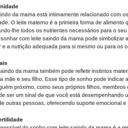
rnidade
aindo da mama está intimamente relacionado com os
ade. O leite materno é a primeira forma de alimento
ndo-lhe todos os nutrientes necessários para o seu
, sonhar com leite saindo da mama pode simbolizar
r e a nutrição adequada para si mesmo ou para os o
ais
saindo da mama também pode refletir instintos mate
a mãe e seu filho. Esse tipo de sonho pode indicar
lguém próximo, como seus próprios filhos, membros d
e ser um sinal de que você está desempenhando u
de outras pessoas, oferecendo suporte emocional e 
rtilidade
o possível do sonho com leite saindo da mama é a r