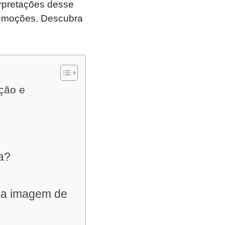
erpretações desse
e emoções. Descubra
ção e
a?
m a imagem de