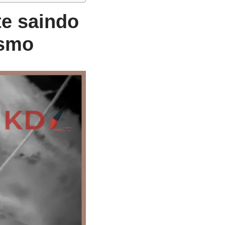
te saindo
ismo