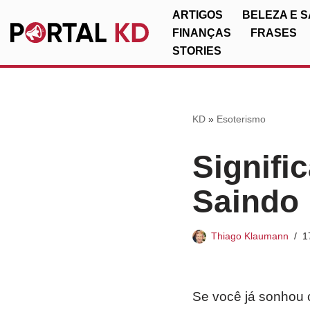
ARTIGOS
BELEZA E 
FINANÇAS
FRASES
Pular
STORIES
para
o
conteúdo
KD
»
Esoterismo
Signifi
Saindo
Thiago Klaumann
1
Se você já sonhou 