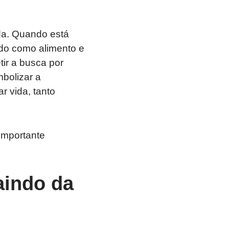
ida. Quando está
ado como alimento e
tir a busca por
bolizar a
r vida, tanto
importante
aindo da