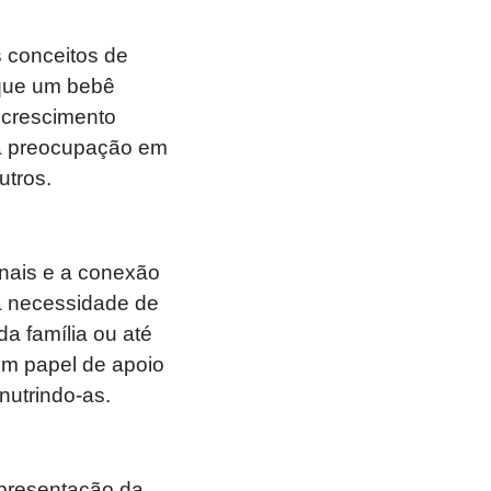
 conceitos de
 que um bebê
 crescimento
 a preocupação em
utros.
rnais e a conexão
 a necessidade de
a família ou até
m papel de apoio
nutrindo-as.
epresentação da