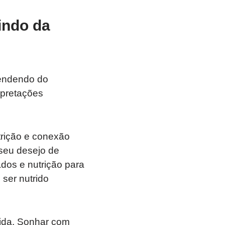
indo da
pendendo do
rpretações
trição e conexão
 seu desejo de
dos e nutrição para
ser nutrido
 vida. Sonhar com