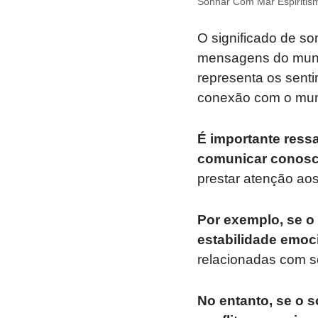
Sonhar Com Mar Espiritis
O significado de so
mensagens do mundo
representa os sent
conexão com o mund
É importante ressa
comunicar conosc
prestar atenção ao
Por exemplo, se o 
estabilidade emoc
relacionadas com se
No entanto, se o s