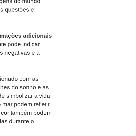
gens do mundo
as questões e
rmações adicionais
te pode indicar
s negativas e a
acionado com as
lhes do sonho e às
e simbolizar a vida
mar podem refletir
 e cor também podem
das durante o