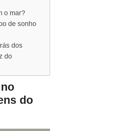
om o mar?
ipo de sonho
trás dos
z do
 no
ens do