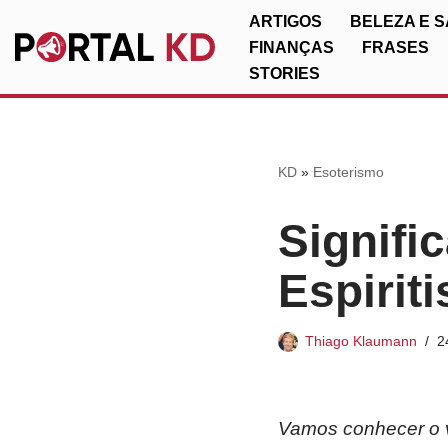
ARTIGOS
BELEZA E 
FINANÇAS
FRASES
Pular
STORIES
para
o
conteúdo
KD
»
Esoterismo
Signifi
Espirit
Thiago Klaumann
2
Vamos conhecer o v