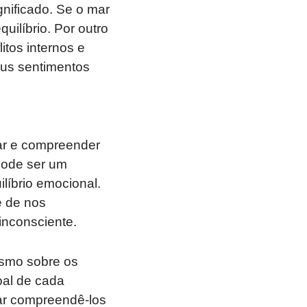
nificado. Se o mar
uilíbrio. Por outro
itos internos e
eus sentimentos
ar e compreender
Pode ser um
líbrio emocional.
e de nos
inconsciente.
ismo sobre os
oal de cada
car compreendê-los