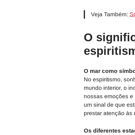
Veja Também:
S
O signif
espiritis
O mar como símbo
No espiritismo, so
mundo interior, o i
nossas emoções e a
um sinal de que es
prestar atenção às
Os diferentes est