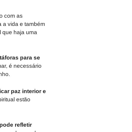
do com as
a a vida e também
l que haja uma
táforas para se
ar, é necessário
nho.
ar paz interior e
ritual estão
ode refletir