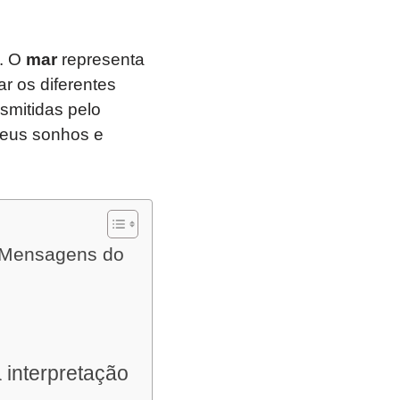
o. O
mar
representa
r os diferentes
smitidas pelo
seus sonhos e
s Mensagens do
 interpretação