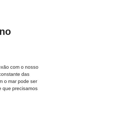
 no
nexão com o nosso
 constante das
m o mar pode ser
e que precisamos