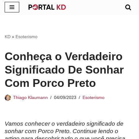
Pular
para
o
KD
»
Esoterismo
conteúdo
Conheça o Verdadeiro
Significado De Sonhar
Com Porco Preto
Thiago Klaumann
04/09/2023
Esoterismo
Vamos conhecer o verdadeiro significado de
sonhar com Porco Preto. Continue lendo o
artigo para descobrir tudo o que você precisa