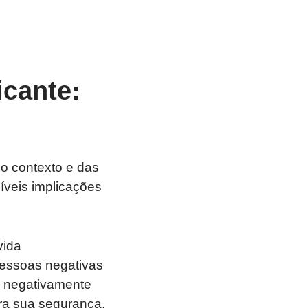
icante:
do contexto e das
íveis implicações
vida
pessoas negativas
am negativamente
ra sua segurança.