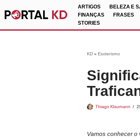
ARTIGOS
BELEZA E 
FINANÇAS
FRASES
Pular
STORIES
para
o
conteúdo
KD
»
Esoterismo
Signifi
Trafica
Thiago Klaumann
2
Vamos conhecer o v