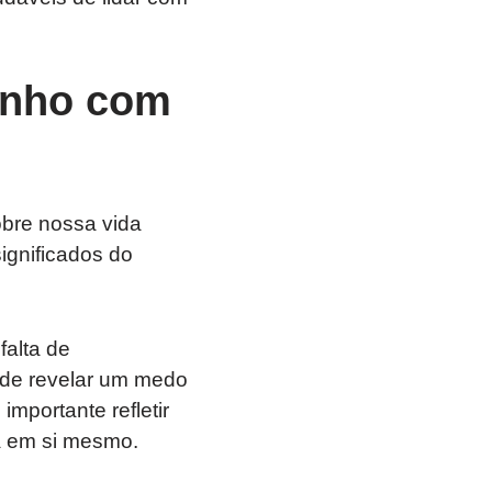
onho com
obre nossa vida
ignificados do
falta de
ode revelar um medo
mportante refletir
a em si mesmo.