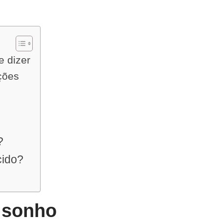
e dizer
ções
?
cido?
 sonho