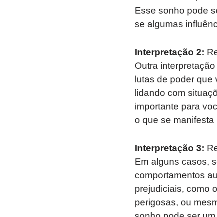
Esse sonho pode se
se algumas influênc
Interpretação 2:
Ref
Outra interpretação 
lutas de poder que 
lidando com situaçõ
importante para vo
o que se manifesta 
Interpretação 3:
Re
Em alguns casos, s
comportamentos auto
prejudiciais, como
perigosas, ou mesm
sonho pode ser um a