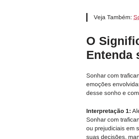
Veja Também:
S
O Signifi
Entenda 
Sonhar com trafican
emoções envolvidas
desse sonho e como 
Interpretação 1:
Al
Sonhar com trafican
ou prejudiciais em 
suas decisões, man