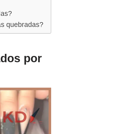
das?
has quebradas?
ados por