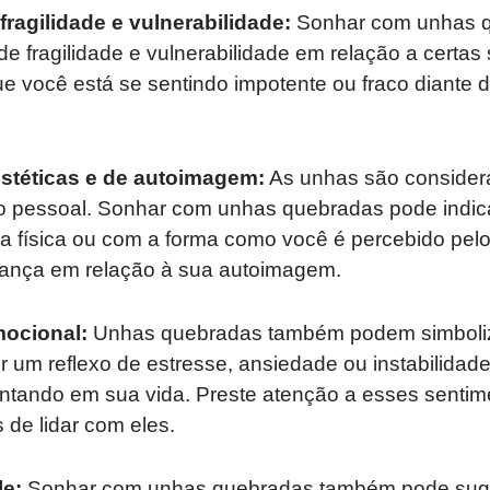
fragilidade e vulnerabilidade:
Sonhar com unhas 
 de fragilidade e vulnerabilidade em relação a certas
ue você está se sentindo impotente ou fraco diante 
stéticas e de autoimagem:
As unhas são consider
o pessoal. Sonhar com unhas quebradas pode indi
a física ou com a forma como você é percebido pelo
rança em relação à sua autoimagem.
mocional:
Unhas quebradas também podem simboliza
 um reflexo de estresse, ansiedade ou instabilidad
ntando em sua vida. Preste atenção a esses sentim
​de lidar com eles.
le:
Sonhar com unhas quebradas também pode sug