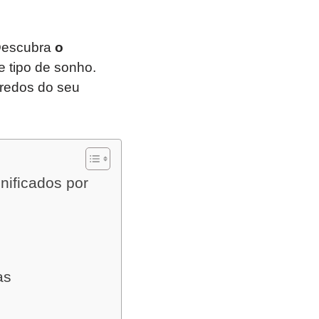
 Descubra
o
e tipo de sonho.
redos do seu
ificados por
as