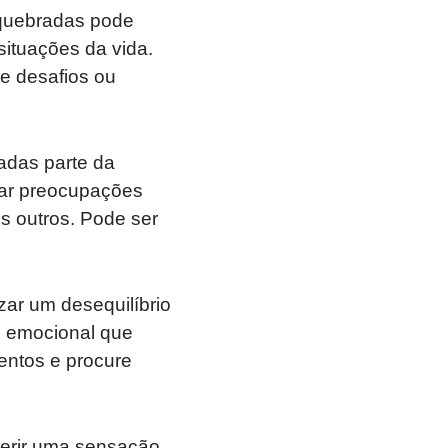
quebradas pode
 situações da vida.
de desafios ou
adas parte da
car preocupações
s outros. Pode ser
r um desequilíbrio
e emocional que
entos e procure
erir uma sensação