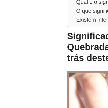
Qual é o si
O que signi
Existem inte
Signific
Quebrada
trás des