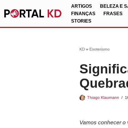
ARTIGOS
BELEZA E 
FINANÇAS
FRASES
Pular
STORIES
para
o
conteúdo
KD
»
Esoterismo
Signif
Quebra
Thiago Klaumann
1
Vamos conhecer o 