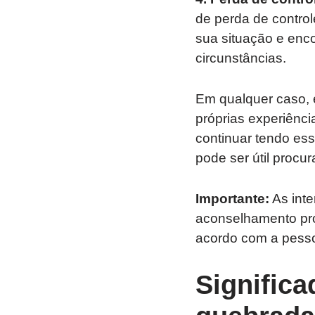
de perda de contro
sua situação e enco
circunstâncias.
Em qualquer caso, 
próprias experiênc
continuar tendo ess
pode ser útil procu
Importante:
As inte
aconselhamento prof
acordo com a pesso
Signific