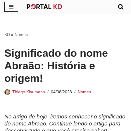
Pular
para
o
KD
»
Nomes
conteúdo
Significado do nome
Abraão: História e
origem!
Thiago Klaumann
04/08/2023
Nomes
No artigo de hoje, iremos conhecer o significado
do nome Abraão. Continue lendo o artigo para
descobrir tudo o que você precisa saber!