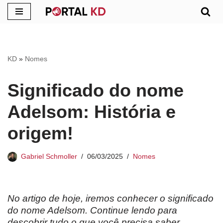
Pular
para
o
KD
»
Nomes
conteúdo
Significado do nome
Adelsom: História e
origem!
Gabriel Schmoller
06/03/2025
Nomes
No artigo de hoje, iremos conhecer o significado
do nome Adelsom. Continue lendo para
descobrir tudo o que você precisa saber.