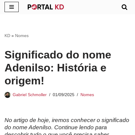
Pular
para
o
KD
»
Nomes
conteúdo
Significado do nome
Adenilso: História e
origem!
Gabriel Schmoller
01/09/2025
Nomes
No artigo de hoje, iremos conhecer o significado
do nome
Adenilso
. Continue lendo para
descobrir tudo o que você precisa saber.