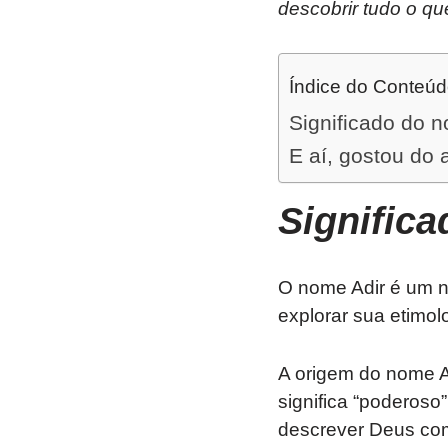
descobrir tudo o qu
Índice do Conteú
Significado do n
E aí, gostou do 
Signific
O nome Adir é um n
explorar sua etimolo
A origem do nome Adir é h
significa “poderoso
descrever Deus com