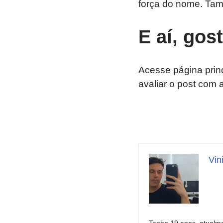
força do nome. Tam
E aí, gos
Acesse página prin
avaliar o post com 
Vin
Tenho 19 anos, atualme