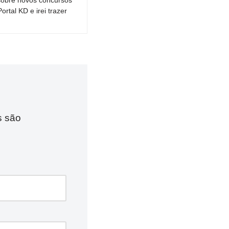
tal KD e irei trazer
s são