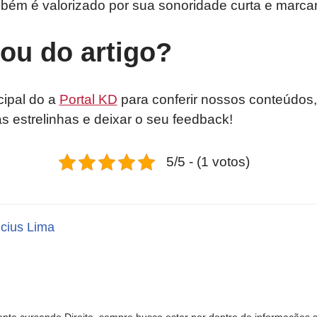
bém é valorizado por sua sonoridade curta e marca
tou do artigo?
cipal do a
Portal KD
para conferir nossos conteúdos,
as estrelinhas e deixar o seu feedback!
5/5 - (1 votos)
icius Lima
nte cursando Direito, sempre busco estar por dentro de informações 