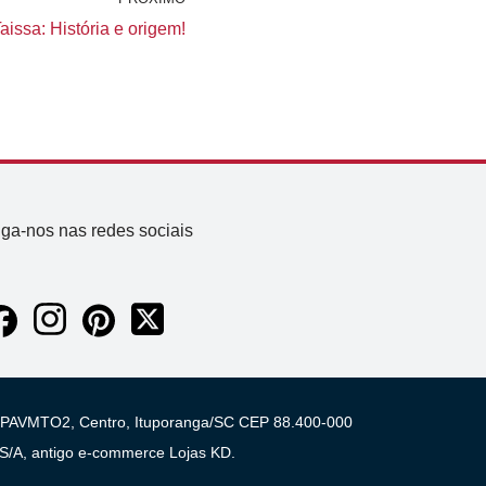
issa: História e origem!
iga-nos nas redes sociais
 03 PAVMTO2, Centro, Ituporanga/SC CEP 88.400-000
A, antigo e-commerce Lojas KD.