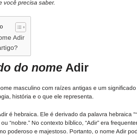
e você precisa saber.
do
ome Adir
artigo?
ado do nome
Adir
ome masculino com raízes antigas e um significado
gia, história e o que ele representa.
ebraica. Ele é derivado da palavra hebraica “אַדִּיר” (Adir), que
” ou “nobre.” No contexto bíblico, “Adir” era frequen
o poderoso e majestoso. Portanto, o nome Adir pode