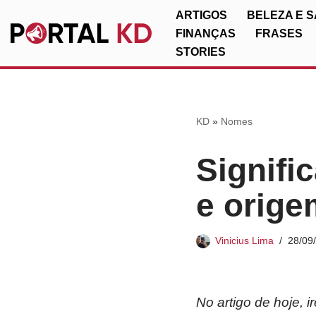
ARTIGOS
BELEZA E 
FINANÇAS
FRASES
Pular
STORIES
para
o
conteúdo
KD
»
Nomes
Signifi
e orige
Vinicius Lima
28/09
No artigo de hoje, 