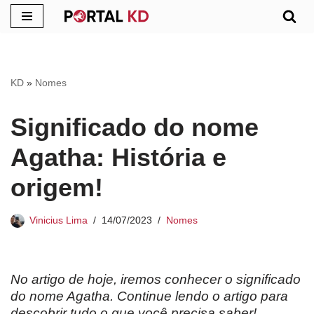
Pular
para
o
KD
»
Nomes
conteúdo
Significado do nome
Agatha: História e
origem!
Vinicius Lima
14/07/2023
Nomes
No artigo de hoje, iremos conhecer o significado
do nome Agatha. Continue lendo o artigo para
descobrir tudo o que você precisa saber!