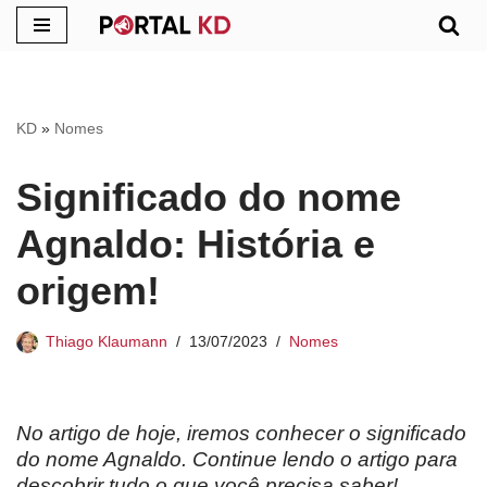
Pular
para
o
KD
»
Nomes
conteúdo
Significado do nome
Agnaldo: História e
origem!
Thiago Klaumann
13/07/2023
Nomes
No artigo de hoje, iremos conhecer o significado
do nome Agnaldo. Continue lendo o artigo para
descobrir tudo o que você precisa saber!