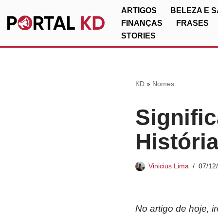
ARTIGOS
BELEZA E 
FINANÇAS
FRASES
Pular
STORIES
para
o
conteúdo
KD
»
Nomes
Signifi
Históri
Vinicius Lima
07/12
No artigo de hoje, 