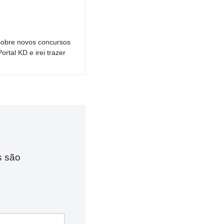
sobre novos concursos
tal KD e irei trazer
s são