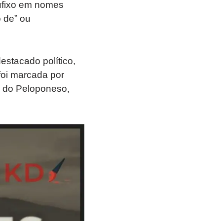
ufixo em nomes
o de” ou
estacado político,
foi marcada por
a do Peloponeso,