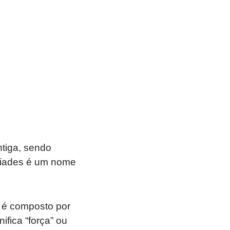
ntiga, sendo
ibiades é um nome
e é composto por
nifica “força” ou