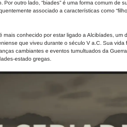
. Por outro lado, “biades” é uma forma comum de s
equentemente associado a características como “filh
 mais conhecido por estar ligado a Alcibíades, um d
eniense que viveu durante o século V a.C. Sua vida 
 alianças cambiantes e eventos tumultuados da Guerr
dades-estado gregas.