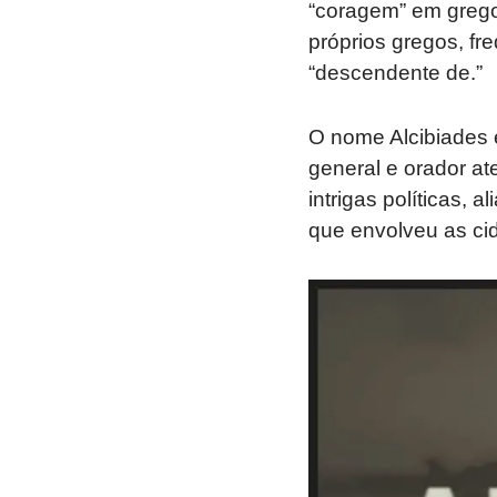
“coragem” em grego
próprios gregos, fr
“descendente de.”
O nome Alcibiades é
general e orador at
intrigas políticas,
que envolveu as ci