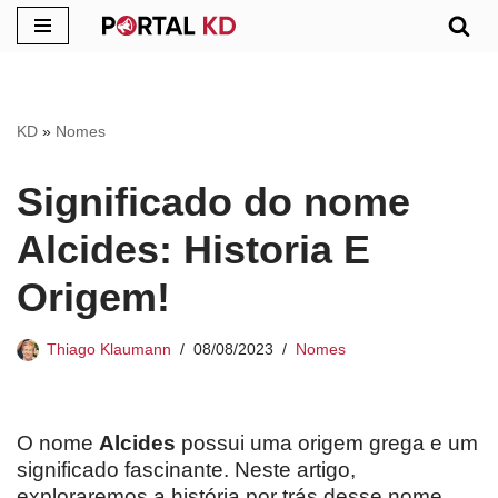
Pular
para
o
KD
»
Nomes
conteúdo
Significado do nome
Alcides: Historia E
Origem!
Thiago Klaumann
08/08/2023
Nomes
O nome
Alcides
possui uma origem grega e um
significado fascinante. Neste artigo,
exploraremos a história por trás desse nome