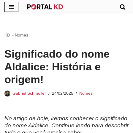
Pular
para
o
KD
»
Nomes
conteúdo
Significado do nome
Aldalice: História e
origem!
Gabriel Schmoller
24/02/2025
Nomes
No artigo de hoje, iremos conhecer o significado
do nome Aldalice. Continue lendo para descobrir
tudo o que você precisa saber.