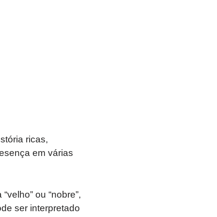
ória ricas,
presença em várias
 “velho” ou “nobre”,
ode ser interpretado