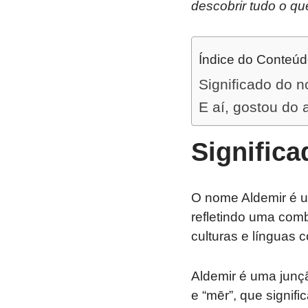
descobrir tudo o qu
Índice do Conteú
Significado do 
E aí, gostou do 
Signific
O nome Aldemir é u
refletindo uma comb
culturas e línguas c
Aldemir é uma junçã
e “mēr”, que signifi