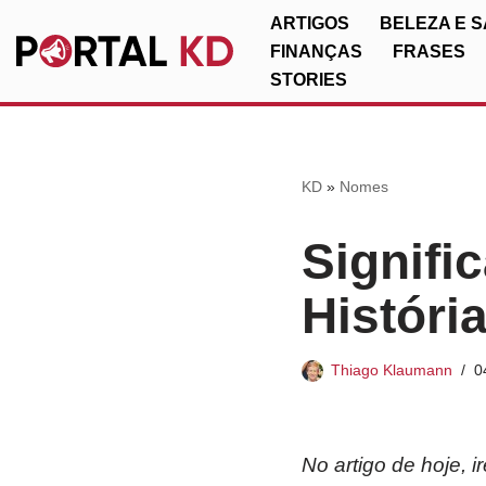
ARTIGOS
BELEZA E 
FINANÇAS
FRASES
Pular
STORIES
para
o
conteúdo
KD
»
Nomes
Signifi
Históri
Thiago Klaumann
0
No artigo de hoje, 