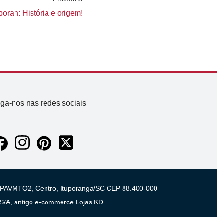
orah: História e origem!
iga-nos nas redes sociais
 03 PAVMTO2, Centro, Ituporanga/SC CEP 88.400-000
A, antigo e-commerce Lojas KD.