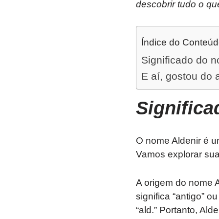
descobrir tudo o qu
Índice do Conteú
Significado do n
E aí, gostou do 
Signific
O nome Aldenir é u
Vamos explorar sua 
A origem do nome A
significa “antigo” o
“ald.” Portanto, Ald