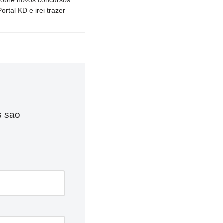
tal KD e irei trazer
s são