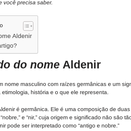
e você precisa saber.
do
ome Aldenir
artigo?
ado do nome
Aldenir
m nome masculino com raízes germânicas e um signi
etimologia, história e o que ele representa.
ldenir é germânica. Ele é uma composição de duas p
u “nobre,” e “nir,” cuja origem e significado não são t
enir pode ser interpretado como “antigo e nobre.”