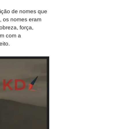
adição de nomes que
a, os nomes eram
obreza, força,
ém com a
ito.