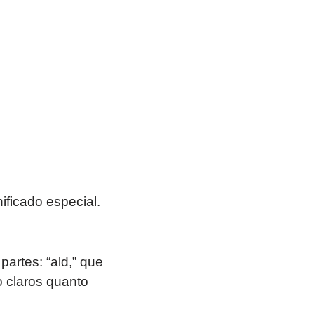
ficado especial.
artes: “ald,” que
ão claros quanto