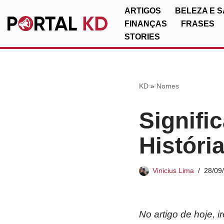
ARTIGOS
BELEZA E 
FINANÇAS
FRASES
Pular
STORIES
para
o
conteúdo
KD
»
Nomes
Signifi
Históri
Vinicius Lima
28/09
No artigo de hoje, 