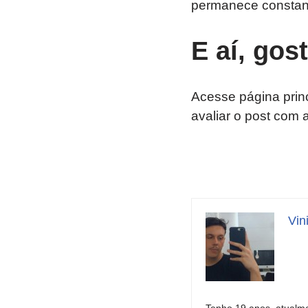
permanece constan
E aí, gos
Acesse página prin
avaliar o post com 
Vin
Tenho 19 anos, atualme