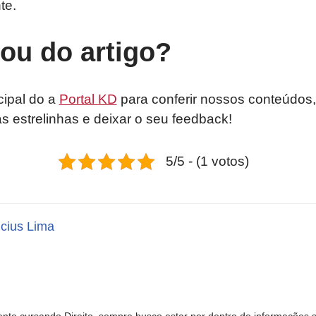
te.
tou do artigo?
cipal do a
Portal KD
para conferir nossos conteúdos,
as estrelinhas e deixar o seu feedback!
5/5 - (1 votos)
icius Lima
nte cursando Direito, sempre busco estar por dentro de informações 