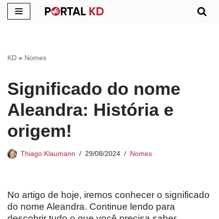
Pular
para
o
KD
»
Nomes
conteúdo
Significado do nome
Aleandra: História e
origem!
Thiago Klaumann
29/08/2024
Nomes
No artigo de hoje, iremos conhecer o significado
do nome Aleandra. Continue lendo para
descobrir tudo o que você precisa saber.