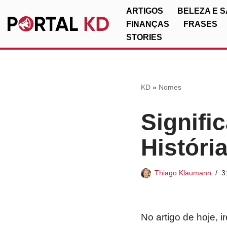
ARTIGOS
BELEZA E 
FINANÇAS
FRASES
Pular
STORIES
para
o
conteúdo
KD
»
Nomes
Signifi
Históri
Thiago Klaumann
3
No artigo de hoje, 