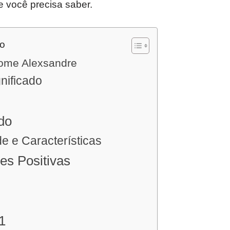
e você precisa saber.
do
nome Alexsandre
nificado
ado
e e Características
es Positivas
a
1