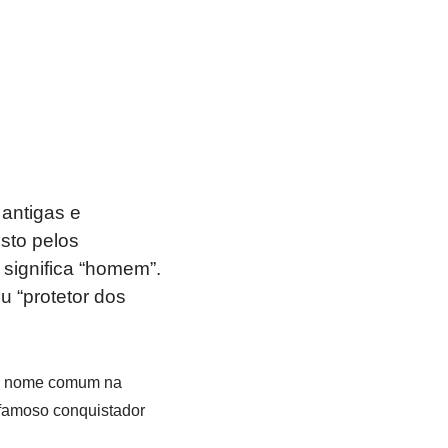
antigas e
sto pelos
e significa “homem”.
 “protetor dos
um nome comum na
o famoso conquistador