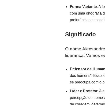
Forma Variante
: A 
com uma ortografia di
preferências pessoai
Significado
O nome Alexsandre,
liderança. Vamos e
Defensor da Human
dos homens”. Esse s
se preocupa com o bem
Líder e Protetor
: A 
percepção do nome co
de coragem, determin