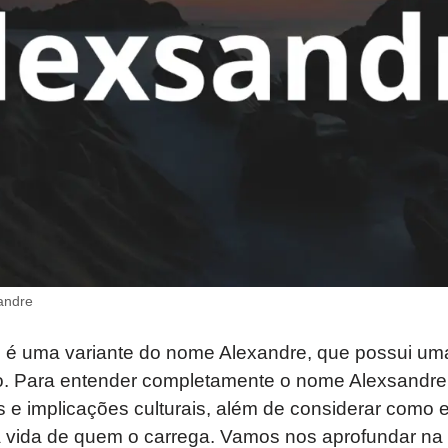
andre
é uma variante do nome Alexandre, que possui uma 
o. Para entender completamente o nome Alexsandre, 
os e implicações culturais, além de considerar como e
a vida de quem o carrega. Vamos nos aprofundar na