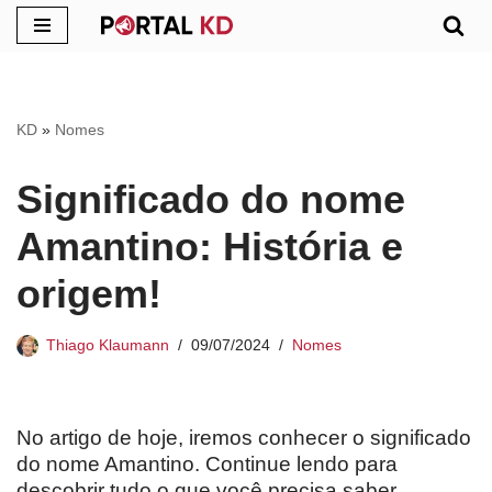
Pular
para
o
KD
»
Nomes
conteúdo
Significado do nome
Amantino: História e
origem!
Thiago Klaumann
09/07/2024
Nomes
No artigo de hoje, iremos conhecer o significado
do nome Amantino. Continue lendo para
descobrir tudo o que você precisa saber.