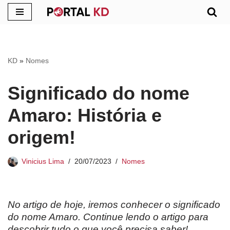
Pular
para
o
KD
»
Nomes
conteúdo
Significado do nome
Amaro: História e
origem!
Vinicius Lima
20/07/2023
Nomes
No artigo de hoje, iremos conhecer o significado
do nome Amaro. Continue lendo o artigo para
descobrir tudo o que você precisa saber!