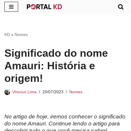
Pular
para
o
KD
»
Nomes
conteúdo
Significado do nome
Amauri: História e
origem!
Vinicius Lima
20/07/2023
Nomes
No artigo de hoje, iremos conhecer o significado
do nome Amauri. Continue lendo o artigo para
descobrir tudo o que você precisa saber!