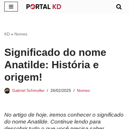
Pular
para
o
KD
»
Nomes
conteúdo
Significado do nome
Anatilde: História e
origem!
Gabriel Schmoller
26/02/2025
Nomes
No artigo de hoje, iremos conhecer o significado
do nome Anatilde. Continue lendo para
descobrir tudo o que você precisa saber.