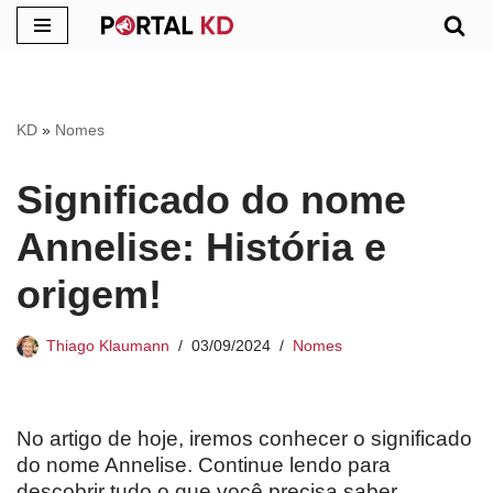
Pular
para
o
KD
»
Nomes
conteúdo
Significado do nome
Annelise: História e
origem!
Thiago Klaumann
03/09/2024
Nomes
No artigo de hoje, iremos conhecer o significado
do nome Annelise. Continue lendo para
descobrir tudo o que você precisa saber.