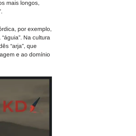
s mais longos,
.
órdica, por exemplo,
 “águia”. Na cultura
dês “arja”, que
oragem e ao domínio