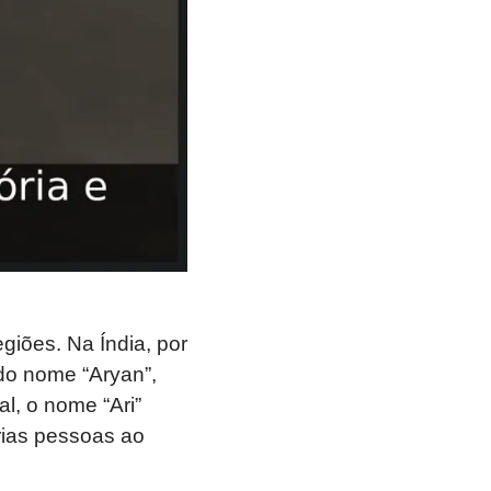
giões. Na Índia, por
do nome “Aryan”,
l, o nome “Ari”
rias pessoas ao