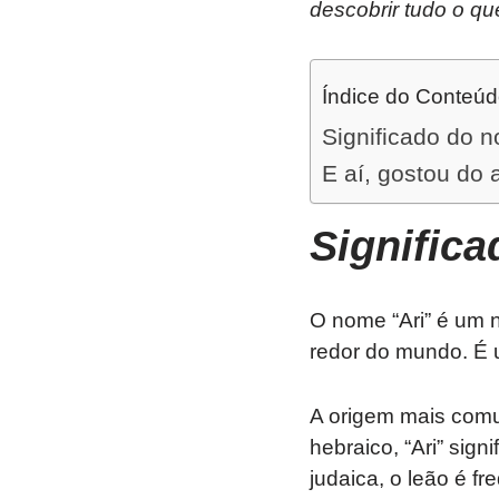
descobrir tudo o qu
Índice do Conteú
Significado do n
E aí, gostou do 
Signific
O nome “Ari” é um n
redor do mundo. É u
A origem mais comu
hebraico, “Ari” sign
judaica, o leão é f