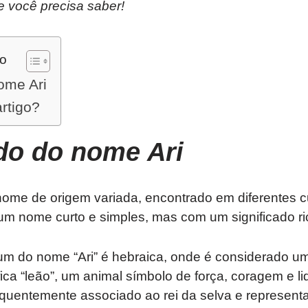
e você precisa saber!
do
ome Ari
artigo?
ado do nome Ari
ome de origem variada, encontrado em diferentes c
m nome curto e simples, mas com um significado ric
m do nome “Ari” é hebraica, onde é considerado u
ifica “leão”, um animal símbolo de força, coragem e l
requentemente associado ao rei da selva e represent