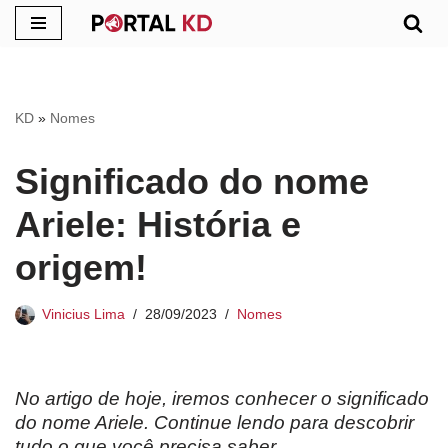
Pular
para
o
KD
»
Nomes
conteúdo
Significado do nome
Ariele: História e
origem!
Vinicius Lima
28/09/2023
Nomes
No artigo de hoje, iremos conhecer o significado
do nome Ariele. Continue lendo para descobrir
tudo o que você precisa saber.