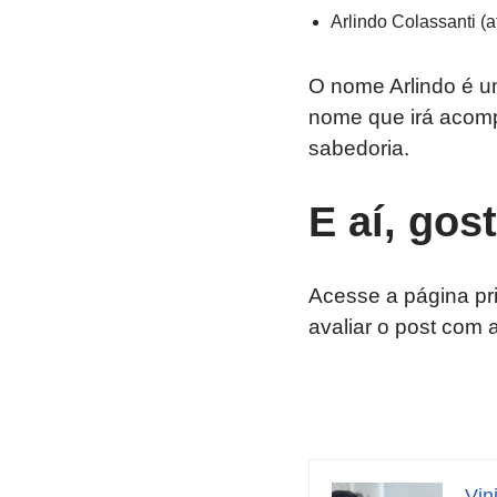
Arlindo Colassanti (at
O nome Arlindo é u
nome que irá acompa
sabedoria.
E aí, gos
Acesse a página pr
avaliar o post com 
Vin