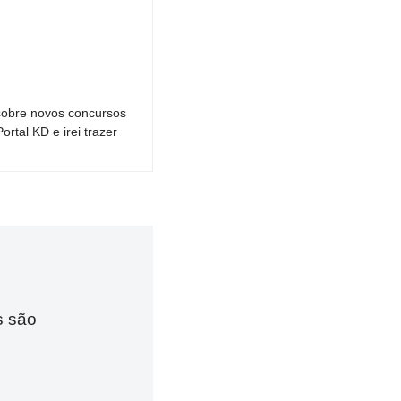
sobre novos concursos
tal KD e irei trazer
s são