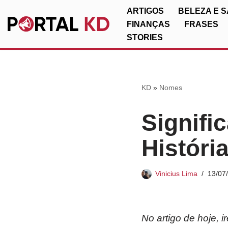
ARTIGOS
BELEZA E 
FINANÇAS
FRASES
Pular
STORIES
para
o
conteúdo
KD
»
Nomes
Signifi
Históri
Vinicius Lima
13/07
No artigo de hoje, 