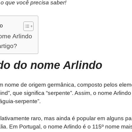
 o que você precisa saber!
do
ome Arlindo
artigo?
ado do nome
Arlindo
m nome de origem germânica, composto pelos eleme
 “lind”, que significa “serpente”. Assim, o nome Arlind
águia-serpente”.
elativamente raro, mas ainda é popular em alguns p
Itália. Em Portugal, o nome Arlindo é o 115º nome ma