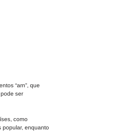
ntos “arn”, que
o pode ser
aíses, como
is popular, enquanto