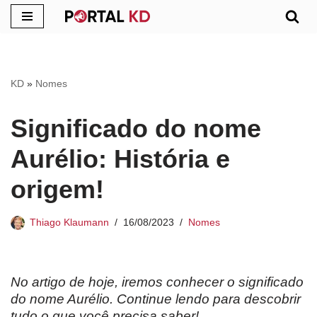
Pular
para
o
KD
»
Nomes
conteúdo
Significado do nome
Aurélio: História e
origem!
Thiago Klaumann
16/08/2023
Nomes
No artigo de hoje, iremos conhecer o significado
do nome Aurélio. Continue lendo para descobrir
tudo o que você precisa saber!