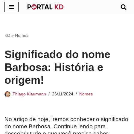
Pular
para
o
KD
»
Nomes
conteúdo
Significado do nome
Barbosa: História e
origem!
Thiago Klaumann
26/11/2024
Nomes
No artigo de hoje, iremos conhecer o significado
do nome Barbosa. Continue lendo para
descobrir tudo o que você precisa saber.