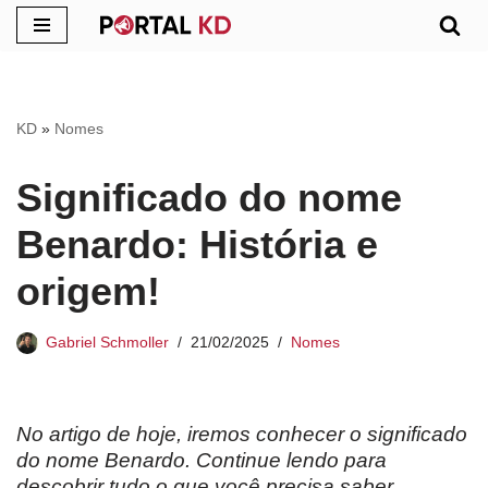
Pular
para
o
KD
»
Nomes
conteúdo
Significado do nome
Benardo: História e
origem!
Gabriel Schmoller
21/02/2025
Nomes
No artigo de hoje, iremos conhecer o significado
do nome Benardo. Continue lendo para
descobrir tudo o que você precisa saber.