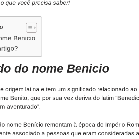
 o que você precisa saber!
do
nome Benicio
artigo?
ado do nome
Benicio
 origem latina e tem um significado relacionado ao
e Benito, que por sua vez deriva do latim “Benedict
m-aventurado”.
m do nome Benício remontam à época do Império R
ente associado a pessoas que eram consideradas 