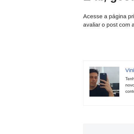
Acesse a página pr
avaliar o post com 
Vin
Tenh
novo
cont