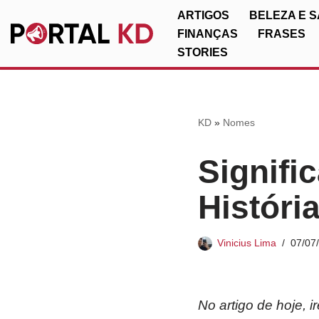
ARTIGOS
BELEZA E 
FINANÇAS
FRASES
Pular
STORIES
para
o
conteúdo
KD
»
Nomes
Signifi
Históri
Vinicius Lima
07/07
No artigo de hoje, 