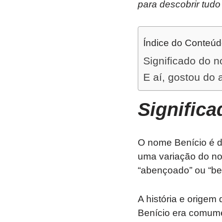
para descobrir tudo
Índice do Conteú
Significado do 
E aí, gostou do 
Signific
O nome Benício é de
uma variação do nom
“abençoado” ou “be
A história e orige
Benício era comum