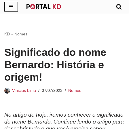
Pular
para
o
KD
»
Nomes
conteúdo
Significado do nome
Bernardo: História e
origem!
Vinicius Lima
07/07/2023
Nomes
No artigo de hoje, iremos conhecer o significado
do nome Bernardo. Continue lendo o artigo para
descobrir tudo o que você precisa saber!