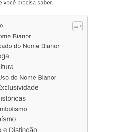
e você precisa saber.
do
nome Bianor
icado do Nome Bianor
ega
ltura
Uso do Nome Bianor
xclusividade
istóricas
imbolismo
oísmo
e e Distinção