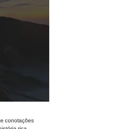
 e conotações
stória rica,