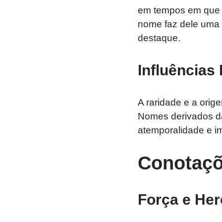
em tempos em que a 
nome faz dele uma 
destaque.
Influências 
A raridade e a orig
Nomes derivados d
atemporalidade e im
Conotaçõ
Força e He