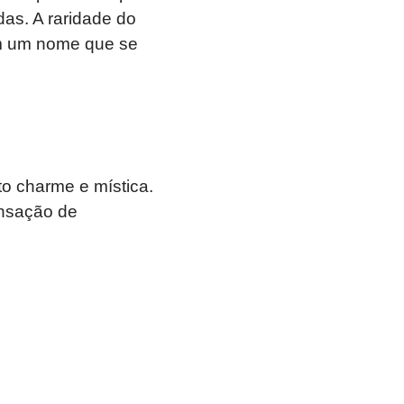
das. A raridade do
am um nome que se
to charme e mística.
nsação de