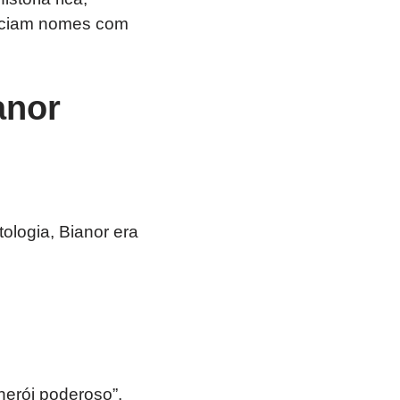
preciam nomes com
anor
ologia, Bianor era
herói poderoso”.