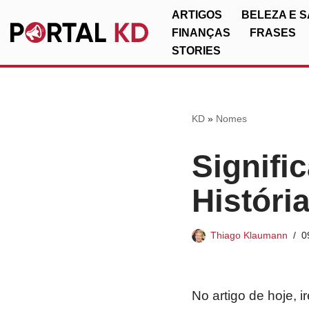
ARTIGOS
BELEZA E 
FINANÇAS
FRASES
Pular
STORIES
para
o
conteúdo
KD
»
Nomes
Signifi
Históri
Thiago Klaumann
0
No artigo de hoje, 