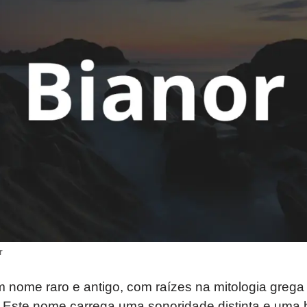
r
 nome raro e antigo, com raízes na mitologia grega
. Este nome carrega uma sonoridade distinta e uma hi