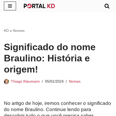
Pular
para
o
KD
»
Nomes
conteúdo
Significado do nome
Braulino: História e
origem!
Thiago Klaumann
05/01/2024
Nomes
No artigo de hoje, iremos conhecer o significado
do nome Braulino. Continue lendo para
descobrir tudo o que você precisa saber.