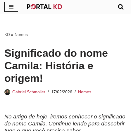
Pular
para
o
KD
»
Nomes
conteúdo
Significado do nome
Camila: História e
origem!
Gabriel Schmoller
17/02/2026
Nomes
No artigo de hoje, iremos conhecer o significado
do nome
Camila
. Continue lendo para descobrir
tudo o que você precisa saber.