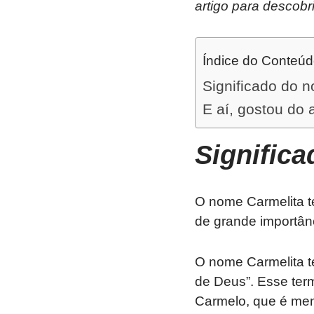
artigo para descob
Índice do Conteú
Significado do 
E aí, gostou do 
Signific
O nome Carmelita te
de grande importânci
O nome Carmelita tem origem no hebr
de Deus”. Esse ter
Carmelo, que é menc