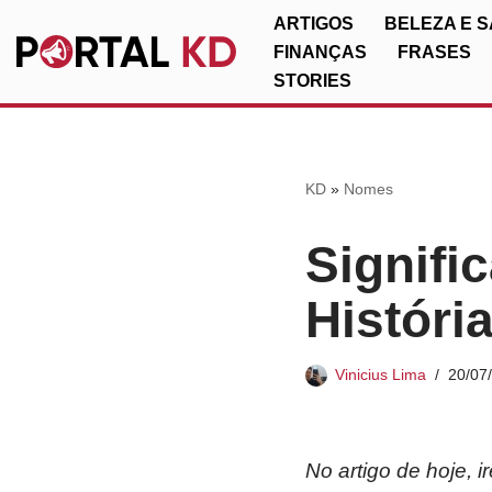
ARTIGOS
BELEZA E 
FINANÇAS
FRASES
Pular
STORIES
para
o
conteúdo
KD
»
Nomes
Signifi
Históri
Vinicius Lima
20/07
No artigo de hoje, 