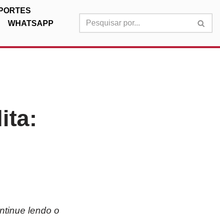
PORTES
WHATSAPP
ita:
ntinue lendo o