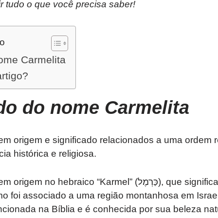
rir tudo o que você precisa saber!
do
nome Carmelita
artigo?
ado do nome
Carmelita
m origem e significado relacionados a uma ordem re
a histórica e religiosa.
aico “Karmel” (כַּרְמֶל), que significa “jardim” ou “vinha
mo foi associado a uma região montanhosa em Isra
ionada na Bíblia e é conhecida por sua beleza natu