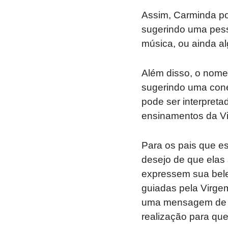
Assim, Carminda po
sugerindo uma pesso
música, ou ainda a
Além disso, o nome
sugerindo uma cone
pode ser interpret
ensinamentos da V
Para os pais que e
desejo de que elas 
expressem sua belez
guiadas pela Virge
uma mensagem de be
realização para qu