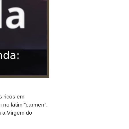
s ricos em
 no latim “carmen”,
m a Virgem do