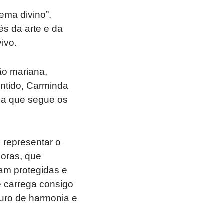
ema divino”,
és da arte e da
ivo.
ão mariana,
entido, Carminda
la que segue os
 representar o
doras, que
jam protegidas e
 carrega consigo
uro de harmonia e