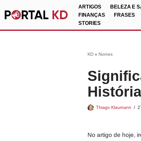
ARTIGOS
BELEZA E 
FINANÇAS
FRASES
Pular
STORIES
para
o
conteúdo
KD
»
Nomes
Signifi
Históri
Thiago Klaumann
2
No artigo de hoje, 