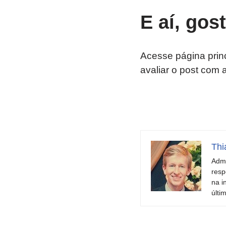
E aí, gos
Acesse página prin
avaliar o post com 
Thi
Admi
resp
na i
últi