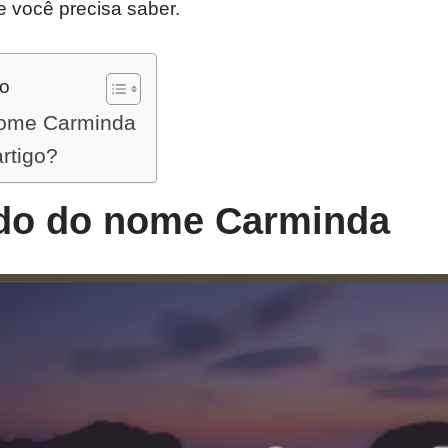
e você precisa saber.
do
nome Carminda
artigo?
ado do nome Carminda