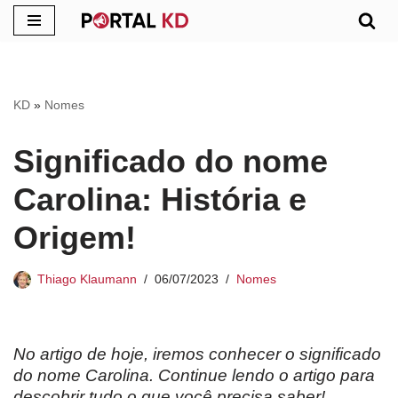
Pular
para
o
KD
»
Nomes
conteúdo
Significado do nome
Carolina: História e
Origem!
Thiago Klaumann
06/07/2023
Nomes
No artigo de hoje, iremos conhecer o significado
do nome
Carolina. Continue lendo o artigo para
descobrir tudo o que você precisa saber!