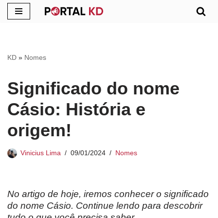
Pular
para
o
KD
»
Nomes
conteúdo
Significado do nome
Cásio: História e
origem!
Vinicius Lima
09/01/2024
Nomes
No artigo de hoje, iremos conhecer o significado
do nome Cásio. Continue lendo para descobrir
tudo o que você precisa saber.