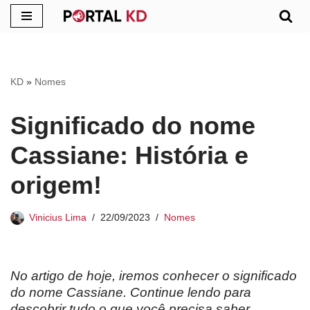
Pular
para
o
KD
»
Nomes
conteúdo
Significado do nome
Cassiane: História e
origem!
Vinicius Lima
22/09/2023
Nomes
No artigo de hoje, iremos conhecer o significado
do nome Cassiane. Continue lendo para
descobrir tudo o que você precisa saber.