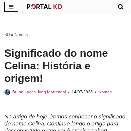
Pular
para
o
KD
»
Nomes
conteúdo
Significado do nome
Celina: História e
origem!
Bruno Lucas Jung Martendal
14/07/2023
Nomes
No artigo de hoje, iremos conhecer o significado
do nome Celina. Continue lendo o artigo para
descobrir tudo o que você precisa saber!