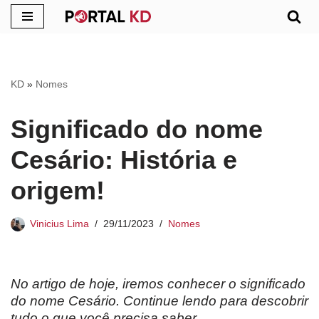
Pular
para
o
KD
»
Nomes
conteúdo
Significado do nome
Cesário: História e
origem!
Vinicius Lima
29/11/2023
Nomes
No artigo de hoje, iremos conhecer o significado
do nome Cesário. Continue lendo para descobrir
tudo o que você precisa saber.