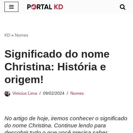
Pular
para
o
KD
»
Nomes
conteúdo
Significado do nome
Christina: História e
origem!
Vinicius Lima
09/02/2024
Nomes
No artigo de hoje, iremos conhecer o significado
do nome Christina. Continue lendo para
descobrir tudo o que você precisa saber.