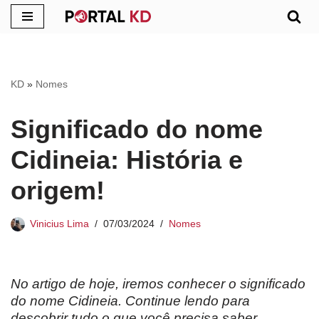
Pular
para
o
KD
»
Nomes
conteúdo
Significado do nome
Cidineia: História e
origem!
Vinicius Lima
07/03/2024
Nomes
No artigo de hoje, iremos conhecer o significado
do nome Cidineia. Continue lendo para
descobrir tudo o que você precisa saber.