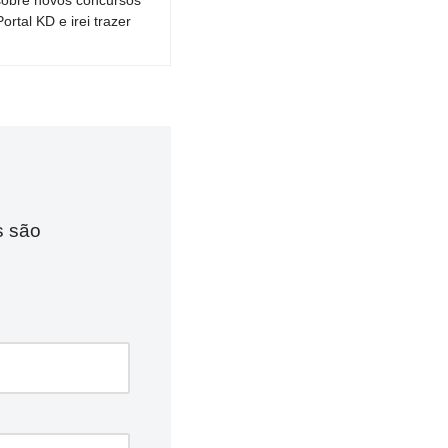
tal KD e irei trazer
s são