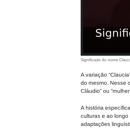
Significado do nome Clauci
A variação “Claucia
do mesmo. Nesse cas
Cláudio” ou “mulher
A história específi
culturas e ao long
adaptações linguísti