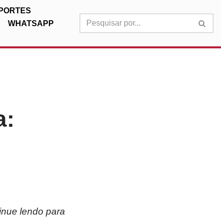
PORTES
WHATSAPP
a:
inue lendo para