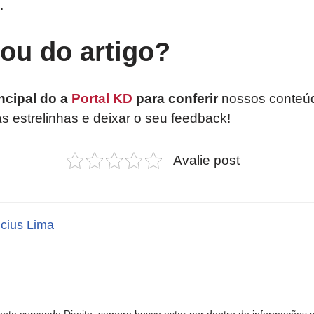
.
tou do artigo?
ncipal do a
Portal KD
para conferir
nossos conteúd
as estrelinhas e deixar o seu feedback!
Avalie post
icius Lima
nte cursando Direito, sempre busco estar por dentro de informações 