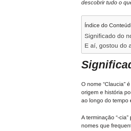
descobrir tudo o qu
Índice do Conteú
Significado do 
E aí, gostou do 
Signific
O nome “Claucia” é
origem e história 
ao longo do tempo e
A terminação “-cia”
nomes que frequent