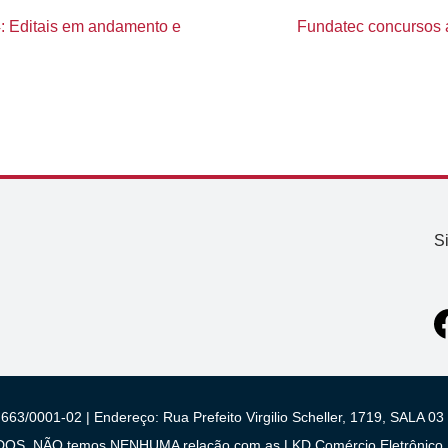
: Editais em andamento e
Fundatec concursos a
S
663/0001-02 | Endereço: Rua Prefeito Virgilio Scheller, 1719, SALA
 NÃO temos NENHUMA relação com as LKD Comércio Eletrônico S/