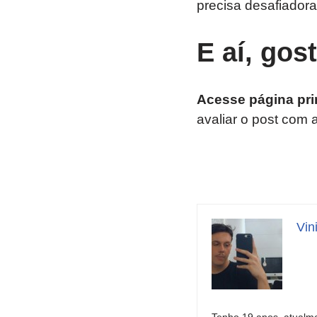
precisa desafiadora
E aí, gos
Acesse página pri
avaliar o post com 
Vin
Tenho 19 anos, atualme