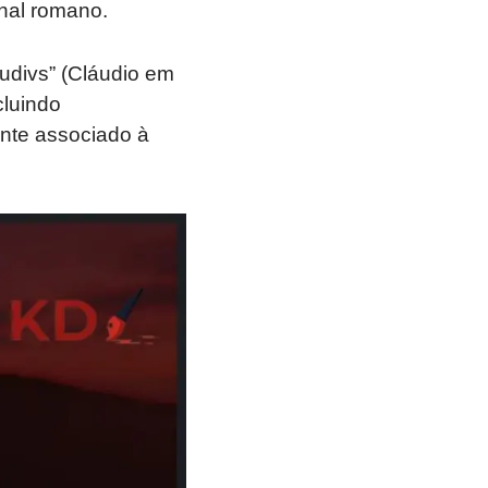
nal romano.
audivs” (Cláudio em
cluindo
nte associado à