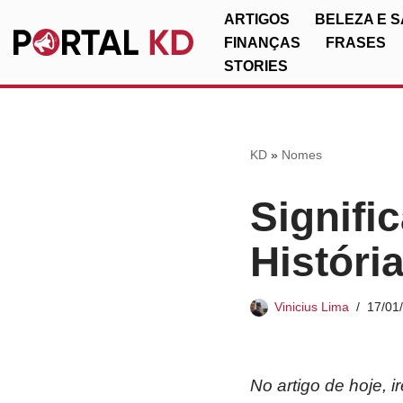
ARTIGOS
BELEZA E 
FINANÇAS
FRASES
Pular
STORIES
para
o
conteúdo
KD
»
Nomes
Signifi
Históri
Vinicius Lima
17/01
No artigo de hoje, 