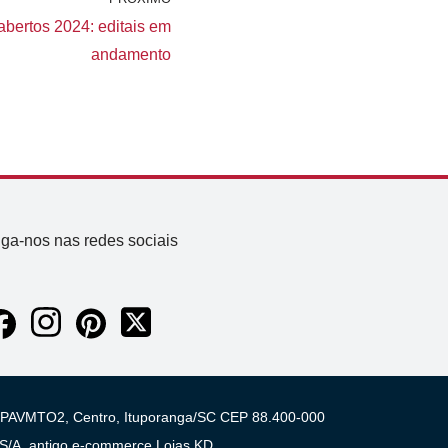
bertos 2024: editais em
andamento
iga-nos nas redes sociais
 03 PAVMTO2, Centro, Ituporanga/SC CEP 88.400-000
A, antigo e-commerce Lojas KD.