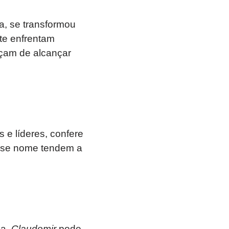
ca, se transformou
e enfrentam
eçam de alcançar
 e líderes, confere
esse nome tendem a
.
za,
Claudomir
pode