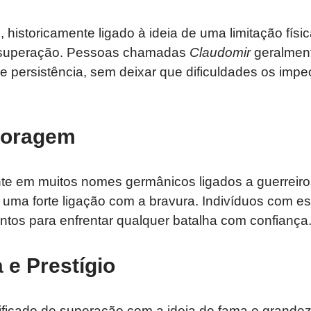
o
, historicamente ligado à ideia de uma limitação físi
 superação. Pessoas chamadas
Claudomir
geralment
e persistência, sem deixar que dificuldades os imp
Coragem
nte em muitos nomes germânicos ligados a guerreiros
uma forte ligação com a bravura. Indivíduos com 
ntos para enfrentar qualquer batalha com confiança
 e Prestígio
ficado de superação com a ideia de fama e grande