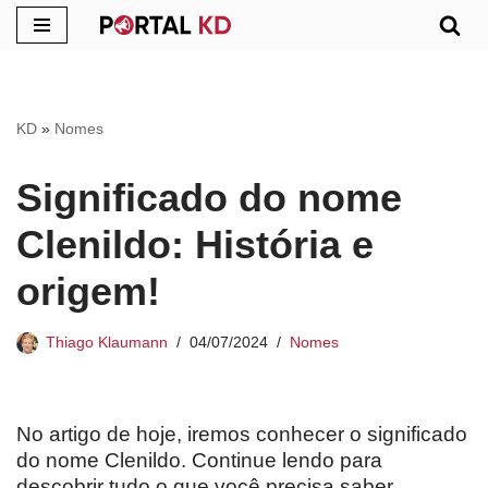
Pular
para
o
KD
»
Nomes
conteúdo
Significado do nome
Clenildo: História e
origem!
Thiago Klaumann
04/07/2024
Nomes
No artigo de hoje, iremos conhecer o significado
do nome Clenildo. Continue lendo para
descobrir tudo o que você precisa saber.